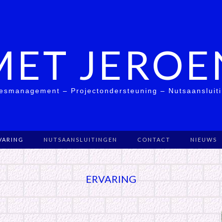
MET JEROE
esmanagement – Projectondersteuning – Nutsaansluit
VARING
NUTSAANSLUITINGEN
CONTACT
NIEUWS
ERVARING