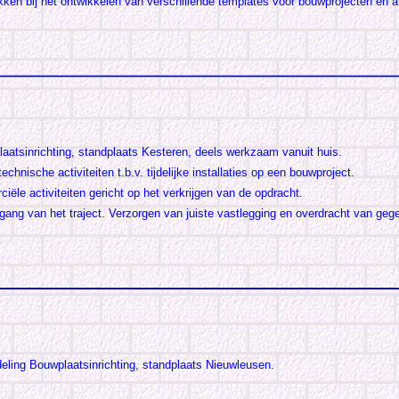
kken bij het ontwikkelen van verschillende templates voor bouwprojecten en a
laatsinrichting, standplaats Kesteren, deels werkzaam vanuit huis.
chnische activiteiten t.b.v. tijdelijke installaties op een bouwproject.
iële activiteiten gericht op het verkrijgen van de opdracht.
gang van het traject. Verzorgen van juiste vastlegging en overdracht van geg
deling Bouwplaatsinrichting, standplaats Nieuwleusen.