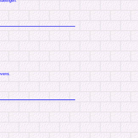
fdelingen.
evens.