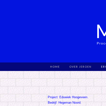
Proc
HOME
OVER JEROEN
ER
Project: Eduwiek Hoogeveen.
Bedrijf: Hegeman Noord.