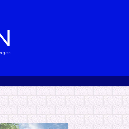
N
ingen